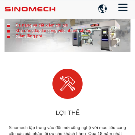

cho
Đa năng và tiết kiệm chi phí
Khả năng lặp lại công việc nhanh chóng
Giảm lãng phí

LỢI THẾ
Sinomech tập trung vào đổi mới công nghệ với mục tiêu cung
cấp các giải pháp tối ưu cho khách hàng. Qua 18 năm phát