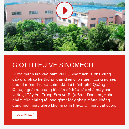
GIỚI THIỆU VỀ SINOMECH
Được thành lập vào năm 2007, Sinomech là nhà cung
cấp giải pháp hệ thống toàn diện cho ngành công nghiệp
bao bì mềm. Trụ sở chính đặt tại thành phố Quảng
Châu, ngoài ra chúng tôi còn sở hữu các nhà máy sản
xuất tại Tây An, Trung Sơn và Phật Sơn. Danh mục sản
phẩm của chúng tôi bao gồm: Máy ghép màng không
dung môi, máy ghép khô, máy in Flexo CI, máy cắt cuộn.
Loại khác