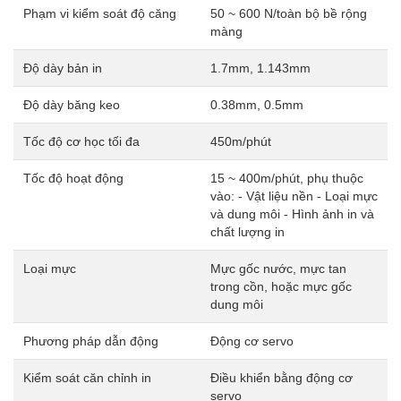
Phạm vi kiểm soát độ căng
50 ~ 600 N/toàn bộ bề rộng
màng
Độ dày bản in
1.7mm, 1.143mm
Độ dày băng keo
0.38mm, 0.5mm
Tốc độ cơ học tối đa
450m/phút
Tốc độ hoạt động
15 ~ 400m/phút, phụ thuộc
vào: - Vật liệu nền - Loại mực
và dung môi - Hình ảnh in và
chất lượng in
Loại mực
Mực gốc nước, mực tan
trong cồn, hoặc mực gốc
dung môi
Phương pháp dẫn động
Động cơ servo
Kiểm soát căn chỉnh in
Điều khiển bằng động cơ
servo