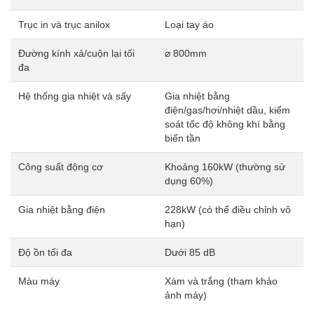
Trục in và trục anilox
Loại tay áo
Đường kính xả/cuộn lại tối
⌀ 800mm
đa
Hệ thống gia nhiệt và sấy
Gia nhiệt bằng
điện/gas/hơi/nhiệt dầu, kiểm
soát tốc độ không khí bằng
biến tần
Công suất động cơ
Khoảng 160kW (thường sử
dụng 60%)
Gia nhiệt bằng điện
228kW (có thể điều chỉnh vô
hạn)
Độ ồn tối đa
Dưới 85 dB
Màu máy
Xám và trắng (tham khảo
ảnh máy)