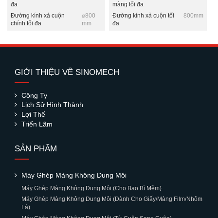
đa
màng tối đa
Đường kính xả cuộn
⌀800
Đường kính xả cuộn tối
800mm
chính tối đa
mm
đa
GIỚI THIỆU VỀ SINOMECH
Công Ty
Lịch Sử Hình Thành
Lợi Thế
Triển Lãm
SẢN PHẨM
Máy Ghép Màng Không Dung Môi
Máy Ghép Màng Không Dung Môi (Cho Bao Bì Mềm)
Máy Ghép Màng Không Dung Môi (Dành Cho Giấy/Màng Film/Nhôm
Lá)