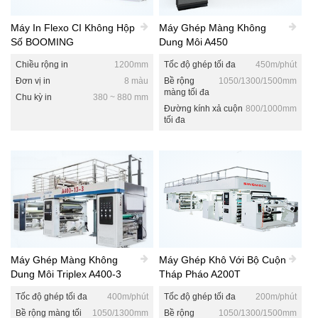
Máy In Flexo CI Không Hộp
Máy Ghép Màng Không
Số BOOMING
Dung Môi A450
Chiều rộng in
1200mm
Tốc độ ghép tối đa
450m/phút
Đơn vị in
8 màu
Bề rộng
1050/1300/1500mm
màng tối đa
Chu kỳ in
380 ~ 880 mm
Đường kính xả cuộn
800/1000mm
tối đa
Máy Ghép Màng Không
Máy Ghép Khô Với Bộ Cuộn
Dung Môi Triplex A400-3
Tháp Pháo A200T
Tốc độ ghép tối đa
400m/phút
Tốc độ ghép tối đa
200m/phút
Bề rộng màng tối
1050/1300mm
Bề rộng
1050/1300/1500mm