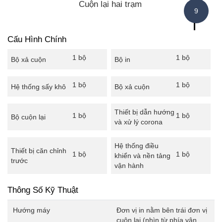
Cuộn lại hai trạm
Cấu Hình Chính
1 bộ
1 bộ
Bộ xả cuộn
Bộ in
1 bộ
1 bộ
Hệ thống sấy khô
Bộ xả cuộn
Thiết bị dẫn hướng
1 bộ
1 bộ
Bộ cuộn lại
và xử lý corona
Hệ thống điều
Thiết bị căn chỉnh
1 bộ
1 bộ
khiển và nền tảng
trước
vận hành
Thông Số Kỹ Thuật
Hướng máy
Đơn vị in nằm bên trái đơn vị
cuộn lại (nhìn từ phía vận