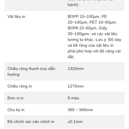
hành)
Vật liệu in
BOPP 15~100μm, PE
20~140μm, PET 10~60μm,
BOPA 15~60μm, Giấy
30~100gsm, và các vật liệu
tương tự khác. Lưu ý: Độ dày
và bề rộng của vật liệu in
phải phù hợp với độ căng cài
đặt.
Chiều rộng thanh trục dẫn
1320mm
hướng
Chiều rộng in
1270mm
Đơn vị in
8 màu
Chu kỳ in
360 ~ 940mm
Độ chính xác căn chỉnh in
±0.1mm